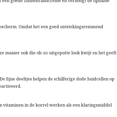
 als een goede zonnebrandcrème en verhoogt de opname
zonnescherm. Omdat het een goed ontstekingsremmend
ze manier ook die oh-zo-uitgeputte look kwijt en het geeft
De fijne deeltjes helpen de schilferige dode huidcellen op
eactiveerd.
en vitaminen in de korrel werken als een klaringsmiddel