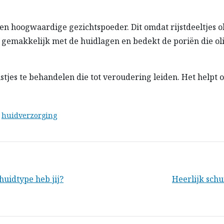
 en hoogwaardige gezichtspoeder. Dit omdat rijstdeeltjes
 gemakkelijk met de huidlagen en bedekt de poriën die oli
uistjes te behandelen die tot veroudering leiden. Het helpt 
n
huidverzorging
cht
uidtype heb jij?
Heerlijk sch
igatie