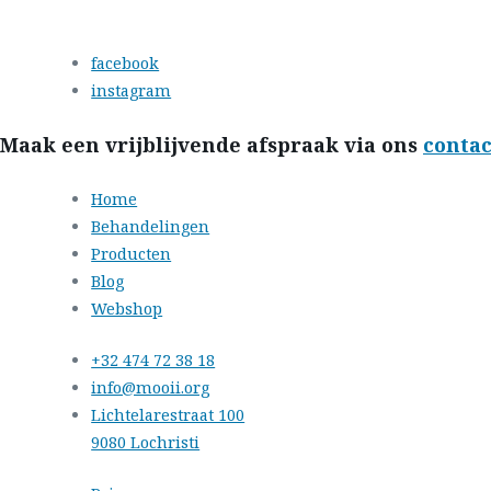
facebook
instagram
Maak een vrijblijvende afspraak via ons
conta
Home
Behandelingen
Producten
Blog
Webshop
+32 474 72 38 18
info@mooii.org
Lichtelarestraat 100
9080 Lochristi